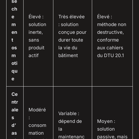
sè
ch
e
Élevé :
Très élevée
Élevé :
m
solution
: solution
méthode non
en
inerte,
conçue pour
destructive,
t
sans
durer toute
conforme
os
produit
la vie du
aux cahiers
m
actif
bâtiment
du DTU 20.1
oti
qu
e
Ce
ntr
ale
Modéré
Variable :
s
:
dépend de
Moyen :
d’
consom
la
solution
as
mation
maintenanc
passive, mais