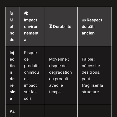
🚀
🌍
M
Impact
🧱 Respect
ét
environ
⏳ Durabilité
du bâti
ho
nement
ancien
de
al
Inj
Risque
ec
de
Moyenne :
Faible :
tio
produits
risque de
nécessite
n
chimiqu
dégradation
des trous,
de
es,
du produit
peut
ré
impact
avec le
fragiliser la
sin
sur les
temps
structure
e
sols
As